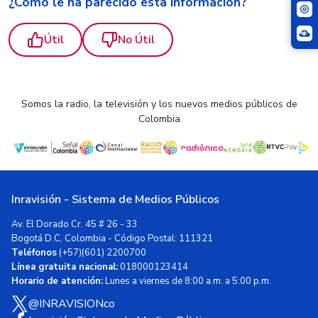
¿Cómo le ha parecido esta información?
Útil
No Útil
Somos la radio, la televisión y los nuevos medios públicos de
Colombia
Inravisión - Sistema de Medios Públicos
Av. El Dorado Cr. 45 # 26 - 33
Bogotá D.C, Colombia - Código Postal: 111321
Teléfonos
(+57)(601) 2200700
Línea gratuita nacional:
018000123414
Horario de atención:
Lunes a viernes de 8:00 a.m. a 5:00 p.m.
@INRAVISIONco