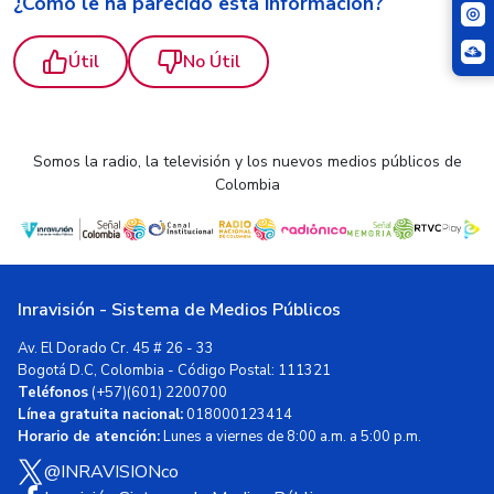
¿Cómo le ha parecido esta información?
Útil
No Útil
Somos la radio, la televisión y los nuevos medios públicos de
Colombia
Inravisión - Sistema de Medios Públicos
Av. El Dorado Cr. 45 # 26 - 33
Bogotá D.C, Colombia - Código Postal: 111321
Teléfonos
(+57)(601) 2200700
Línea gratuita nacional:
018000123414
Horario de atención:
Lunes a viernes de 8:00 a.m. a 5:00 p.m.
@INRAVISIONco