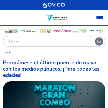
Pasar al contenido principal
Inicio
Prográmese el último puente de mayo
con los medios públicos. ¡Para todas las
edades!