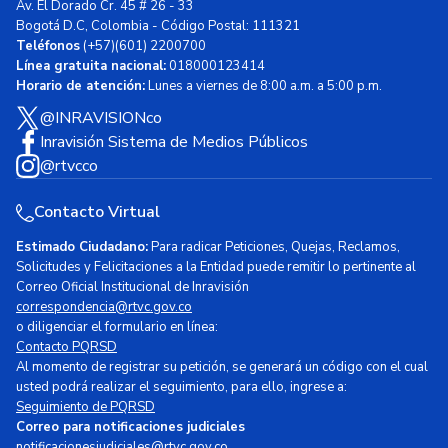
Av. El Dorado Cr. 45 # 26 - 33
Bogotá D.C, Colombia - Código Postal: 111321
Teléfonos
(+57)(601) 2200700
Línea gratuita nacional:
018000123414
Horario de atención:
Lunes a viernes de 8:00 a.m. a 5:00 p.m.
@INRAVISIONco
Inravisión Sistema de Medios Públicos
@rtvcco
Contacto Virtual
Estimado Ciudadano:
Para radicar Peticiones, Quejas, Reclamos,
Solicitudes y Felicitaciones a la Entidad puede remitir lo pertinente al
Correo Oficial Institucional de Inravisión
correspondencia@rtvc.gov.co
o diligenciar el formulario en línea:
Contacto PQRSD
Al momento de registrar su petición, se generará un código con el cual
usted podrá realizar el seguimiento, para ello, ingrese a:
Seguimiento de PQRSD
Correo para notificaciones judiciales
notificacionesjudiciales@rtvc.gov.co