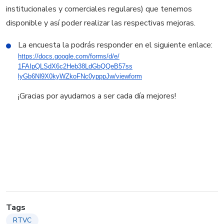
institucionales y comerciales regulares) que tenemos
disponible y así poder realizar las respectivas mejoras.
La encuesta la podrás responder en el siguiente enlace:
https://docs.google.com/forms/
d/e/
1FAIpQLSdX6c2Heb38LdGbQQeB57ss
lyGb6Nl9X0kyWZkoFNc0ypppJw/
viewform
​¡Gracias por ayudarnos a ser cada día mejores!
Tags
RTVC