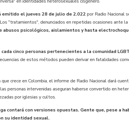
conversa" en identidades heterosexuales cisgénero.
 emitido el jueves 28 de julio de 2.022
por Radio Nacional s
Los "tratamientos", denunciados en repetidas ocasiones ante la 
e abusos psicológicos, aislamientos y hasta electrochoqu
 cada cinco personas pertenecientes a la comunidad LGBT
secuencias de estos métodos pueden derivar en fatalidades como
 que crece en Colombia, el informe de Radio Nacional dará cuent
e las personas intervenidas aseguran haberse convertido en hete
ezadas por iglesias y cultos.
ga contará con versiones opuestas. Gente que, pese a ha
n su identidad sexual.