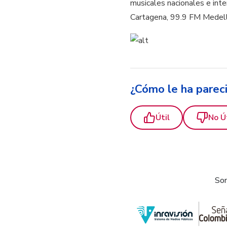
musicales nacionales e int
Cartagena, 99.9 FM Medell
¿Cómo le ha parec
Útil
No Ú
Som