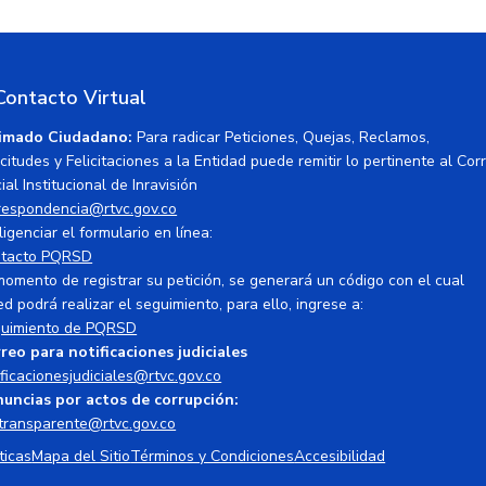
Contacto Virtual
imado Ciudadano:
Para radicar Peticiones, Quejas, Reclamos,
icitudes y Felicitaciones a la Entidad puede remitir lo pertinente al Cor
ial Institucional de Inravisión
respondencia@rtvc.gov.co
ligenciar el formulario en línea:
tacto PQRSD
momento de registrar su petición, se generará un código con el cual
ed podrá realizar el seguimiento, para ello, ingrese a:
uimiento de PQRSD
reo para notificaciones judiciales
ificacionesjudiciales@rtvc.gov.co
uncias por actos de corrupción:
transparente@rtvc.gov.co
ticas
Mapa del Sitio
Términos y Condiciones
Accesibilidad