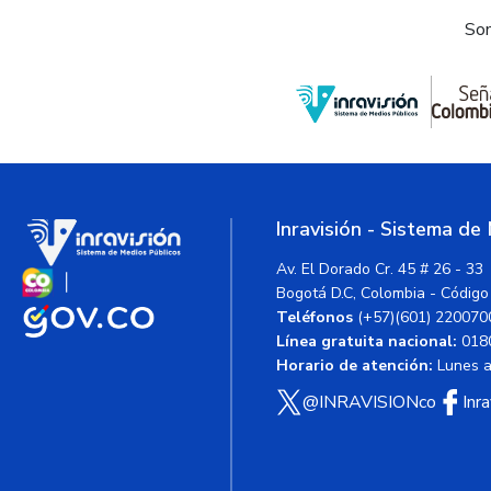
Som
Inravisión - Sistema de
Av. El Dorado Cr. 45 # 26 - 33
Bogotá D.C, Colombia - Código
Teléfonos
(+57)(601) 220070
Línea gratuita nacional:
018
Horario de atención:
Lunes a 
@INRAVISIONco
Inr