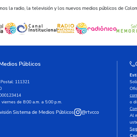
os la radio, la televisión y los nuevos medios públicos de Colo
 Medios Públicos
Est
 Postal: 111321
Sol
0
Ofic
000123414
cor
viernes de 8:00 a.m. a 5:00 p.m.
o di
Con
avisión Sistema de Medios Públicos
@rtvcco
Al 
ust
Seg
Cor