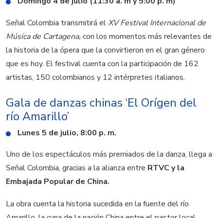
D
omingo 4 de julio (11:30 a. m y 5:00 p. m)
Señal Colombia transmitirá
el
XV Festival Internacional de
Música de Cartagena,
con los momentos más relevantes de
la historia de la ópera
que la convirtieron en el gran género
que es hoy. El festival cuenta
con la participación de 162
artistas, 150 colombianos y 12 intérpretes italianos.
Gala de danzas chinas
‘El
Orígen
del
r
ío Amarillo’
Lunes 5 de julio,
8:00 p. m.
Uno de los espectáculos más premiados de la danza, llega a
Señal Colombia, gracias a la alianza entre
RTVC y la
Embajada Popular de China.
La obra cuenta la historia sucedida en la fuente del río
Amarillo, la cuna de la nación China entre
el pastor local,