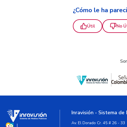
¿Cómo le ha parec
Útil
No Ú
Som
Inravisión - Sistema de
Av. El Dorado Cr. 45 # 26 - 33