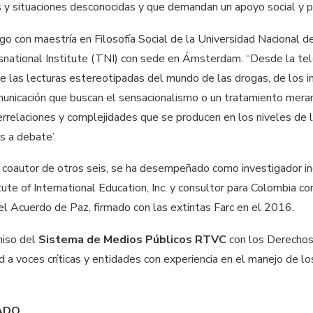
 y situaciones desconocidas y que demandan un apoyo social y po
go con maestría en Filosofía Social de la Universidad Nacional 
national Institute (TNI) con sede en Ámsterdam. “Desde la tele
 las lecturas estereotipadas del mundo de las drogas, de los ima
municación que buscan el sensacionalismo o un tratamiento mera
terrelaciones y complejidades que se producen en los niveles de la
as a debate’.
y coautor de otros seis, se ha desempeñado como investigador 
ute of International Education, Inc. y consultor para Colombia c
el Acuerdo de Paz, firmado con las extintas Farc en el 2016.
miso del
Sistema de Medios Públicos RTVC
con los Derechos
dad a voces críticas y entidades con experiencia en el manejo de l
ADO