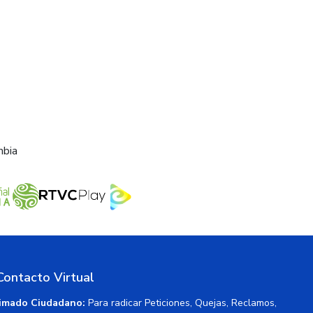
mbia
Contacto Virtual
imado Ciudadano:
Para radicar Peticiones, Quejas, Reclamos,