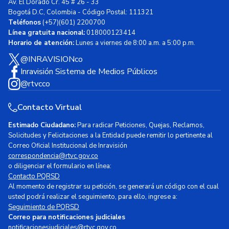
Av. El Dorado Cr. 45 # 26 - 33
Bogotá D.C, Colombia - Código Postal: 111321
Teléfonos
(+57)(601) 2200700
Línea gratuita nacional:
018000123414
Horario de atención:
Lunes a viernes de 8:00 a.m. a 5:00 p.m.
@INRAVISIONco
Inravisión Sistema de Medios Públicos
@rtvcco
Contacto Virtual
Estimado Ciudadano:
Para radicar Peticiones, Quejas, Reclamos,
Solicitudes y Felicitaciones a la Entidad puede remitir lo pertinente al
Correo Oficial Institucional de Inravisión
correspondencia@rtvc.gov.co
o diligenciar el formulario en línea:
Contacto PQRSD
Al momento de registrar su petición, se generará un código con el cual
usted podrá realizar el seguimiento, para ello, ingrese a:
Seguimiento de PQRSD
Correo para notificaciones judiciales
notificacionesjudiciales@rtvc.gov.co