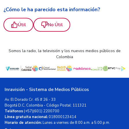
¿Cómo le ha parecido esta información?
Útil
No Útil
Somos la radio, la televisión y los nuevos medios públicos de
Colombia
Inravisión - Sistema de Medios Públicos
Av. El Dorado Cr. 45 # 26 - 33
Bogotá D.C, Colombia - Código Postal: 111321
Teléfonos
(+57)(601) 2200700
Línea gratuita nacional:
018000123414
Horario de atención:
Lunes a viernes de 8:00 a.m. a 5:00 p.m.