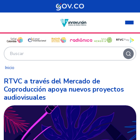
Pasar al contenido principal
Inicio
RTVC a través del Mercado de
Coproducción apoya nuevos proyectos
audiovisuales