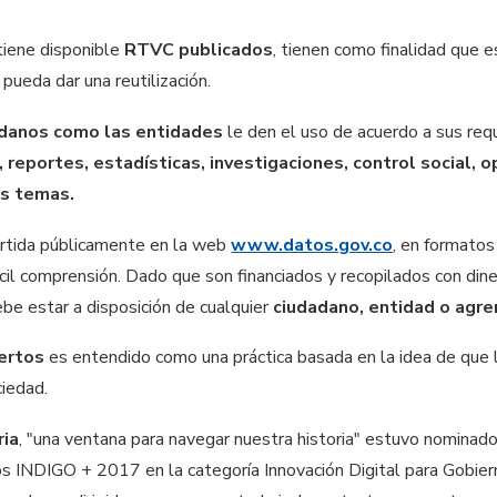
tiene disponible
RTVC publicados
, tienen como finalidad que e
 pueda dar una reutilización.
adanos como las entidades
le den el uso de acuerdo a sus requ
 reportes, estadísticas, investigaciones, control social, 
os temas.
artida públicamente en la web
www.datos.gov.co
, en formato
il comprensión. Dado que son financiados y recopilados con diner
be estar a disposición de cualquier
ciudadano, entidad o agre
ertos
es entendido como una práctica basada en la idea de que l
ciedad.
ria
, "una ventana para navegar nuestra historia" estuvo nominad
ios INDIGO + 2017 en la categoría Innovación Digital para Gobier