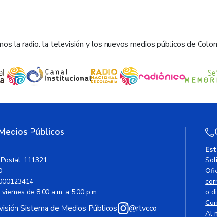
os la radio, la televisión y los nuevos medios públicos de Colo
 Medios Públicos
Est
 Postal: 111321
Sol
0
Ofic
000123414
cor
viernes de 8:00 a.m. a 5:00 p.m.
o di
Con
avisión Sistema de Medios Públicos
@rtvcco
Al 