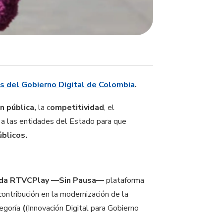
s del Gobierno Digital de Colombia
.
n pública,
la c
ompetitividad
, el
 a las entidades del Estado para que
blicos.
da
RTVCPlay —Sin Pausa—
plataforma
contribución en la modernización de la
tegoría
(
(Innovación Digital para Gobierno