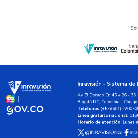
Som
Inravisión - Sistema de
Av. El Dorado Cr. 45 # 26 - 33
Bogotá D.C, Colombia - Código
Teléfonos
(+57)(601) 220070
Línea gratuita nacional:
018
Horario de atención:
Lunes a 
@INRAVISIONco
Inr