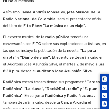
FILBo
al mediodía.
Asímismo,
Jaime Andrés Monsalvo, jefe Musical de la
Radio Nacional de Colombia,
será el presentador oficial
del libro de
Fito Páez:
"La música es un viaje".
El experto musical de la
radio pública
tendrá una
conversación con
FITO
sobre sus exploraciones artísticas, en
las que se incluye la publicación de la novela:
"La puta
diabla" y "Diario de viaje".
El evento se llevará a cabo en
el Auditorio José Asunción Silva, el martes 2 de mayo
a las
6:30 p.m.
desde el
auditorio Jose Asunsión Silva.
Radiónica
estará transmitiendo sus programas:
“Tardes
A-
Radiónica”, “La clase”, “Rock&Roll radio” y “El plan
Radiónica”.
En conjunto
Radiónica y Radio Nacional
A+
también llevarán a cabo, desde la
Carpa Arcadia
el