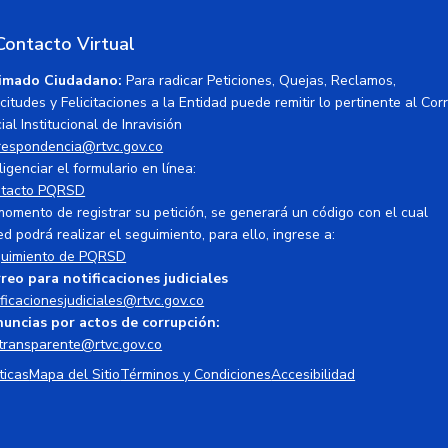
Contacto Virtual
imado Ciudadano:
Para radicar Peticiones, Quejas, Reclamos,
icitudes y Felicitaciones a la Entidad puede remitir lo pertinente al Cor
ial Institucional de Inravisión
respondencia@rtvc.gov.co
ligenciar el formulario en línea:
tacto PQRSD
momento de registrar su petición, se generará un código con el cual
ed podrá realizar el seguimiento, para ello, ingrese a:
uimiento de PQRSD
reo para notificaciones judiciales
ificacionesjudiciales@rtvc.gov.co
uncias por actos de corrupción:
transparente@rtvc.gov.co
ticas
Mapa del Sitio
Términos y Condiciones
Accesibilidad