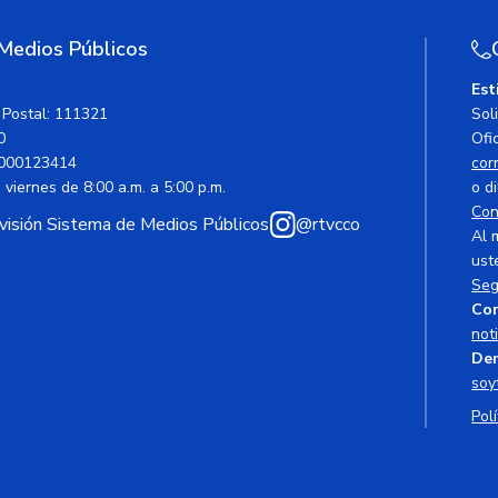
 Medios Públicos
Est
 Postal: 111321
Sol
0
Ofic
000123414
cor
viernes de 8:00 a.m. a 5:00 p.m.
o di
Con
avisión Sistema de Medios Públicos
@rtvcco
Al 
ust
Seg
Cor
not
Den
soy
Polí