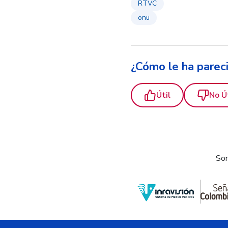
RTVC
onu
¿Cómo le ha parec
Útil
No Ú
Som