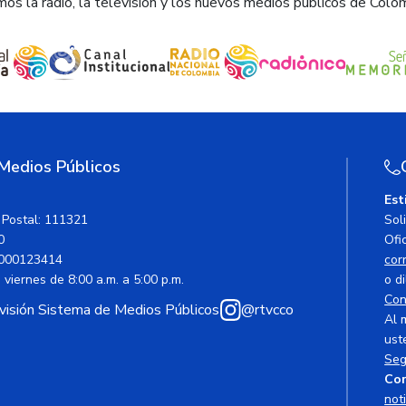
os la radio, la televisión y los nuevos medios públicos de Colo
 Medios Públicos
Est
 Postal: 111321
Sol
0
Ofic
000123414
cor
viernes de 8:00 a.m. a 5:00 p.m.
o di
Con
avisión Sistema de Medios Públicos
@rtvcco
Al 
ust
Seg
Cor
not