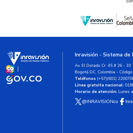
Som
Inravisión - Sistema de
Av. El Dorado Cr. 45 # 26 - 33
Bogotá D.C, Colombia - Código
Teléfonos
(+57)(601) 220070
Línea gratuita nacional:
018
Horario de atención:
Lunes a 
@INRAVISIONco
Inr