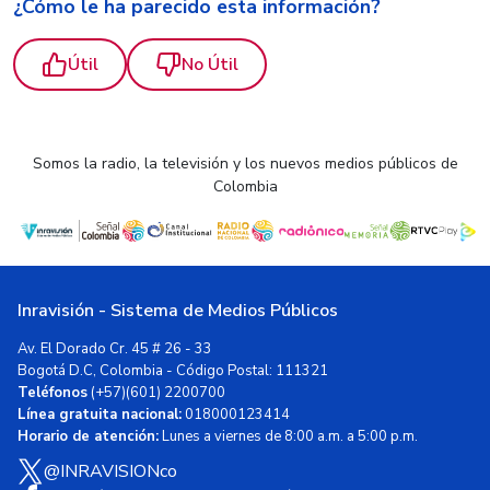
¿Cómo le ha parecido esta información?
Útil
No Útil
Somos la radio, la televisión y los nuevos medios públicos de
Colombia
Inravisión - Sistema de Medios Públicos
Av. El Dorado Cr. 45 # 26 - 33
Bogotá D.C, Colombia - Código Postal: 111321
Teléfonos
(+57)(601) 2200700
Línea gratuita nacional:
018000123414
Horario de atención:
Lunes a viernes de 8:00 a.m. a 5:00 p.m.
@INRAVISIONco