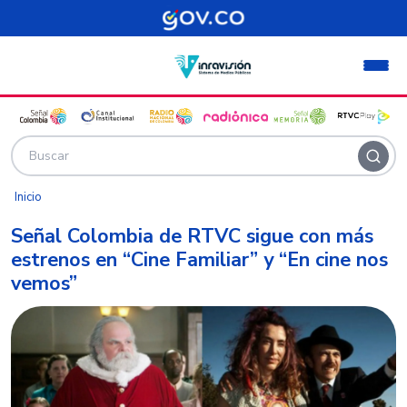
Pasar al contenido principal
Inicio
Señal Colombia de RTVC sigue con más
estrenos en “Cine Familiar” y “En cine nos
vemos”