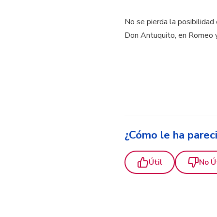
No se pierda la posibilida
Don Antuquito, en Romeo y
¿Cómo le ha parec
Útil
No Ú