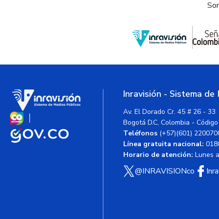
Som
Inravisión - Sistema de
Av. El Dorado Cr. 45 # 26 - 33
Bogotá D.C, Colombia - Código
Teléfonos
(+57)(601) 220070
Línea gratuita nacional:
018
Horario de atención:
Lunes a 
@INRAVISIONco
Inr