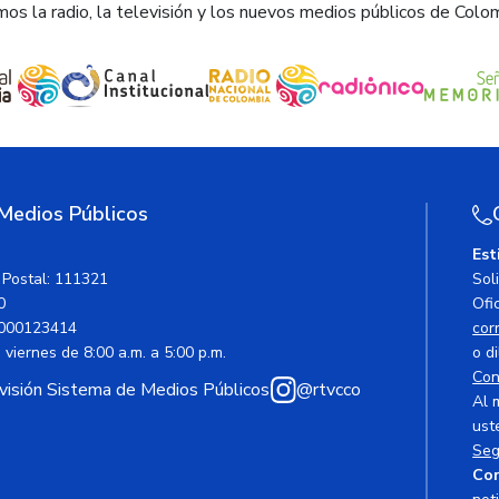
os la radio, la televisión y los nuevos medios públicos de Colo
 Medios Públicos
Est
 Postal: 111321
Sol
0
Ofic
000123414
cor
viernes de 8:00 a.m. a 5:00 p.m.
o di
Con
avisión Sistema de Medios Públicos
@rtvcco
Al 
ust
Seg
Cor