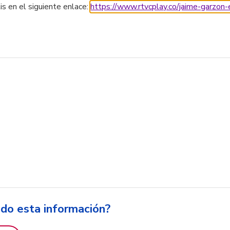
is en el siguiente enlace:
https://www.rtvcplay.co/jaime-garzon-
ido esta información?