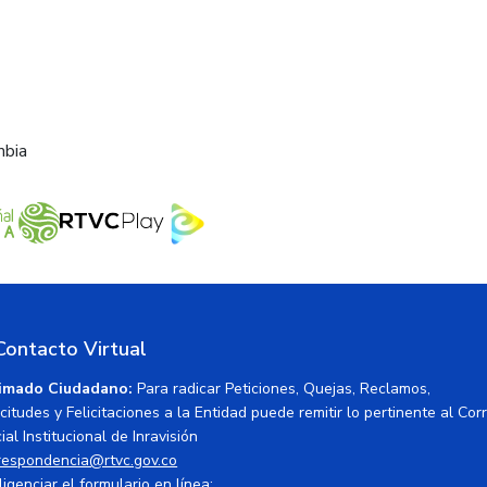
mbia
Contacto Virtual
imado Ciudadano:
Para radicar Peticiones, Quejas, Reclamos,
icitudes y Felicitaciones a la Entidad puede remitir lo pertinente al Cor
ial Institucional de Inravisión
respondencia@rtvc.gov.co
ligenciar el formulario en línea: