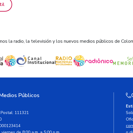
til
os la radio, la televisión y los nuevos medios públicos de Colo
 Medios Públicos
Est
 Postal: 111321
Sol
0
Ofic
000123414
cor
viernes de 8:00 a.m. a 5:00 p.m.
o di