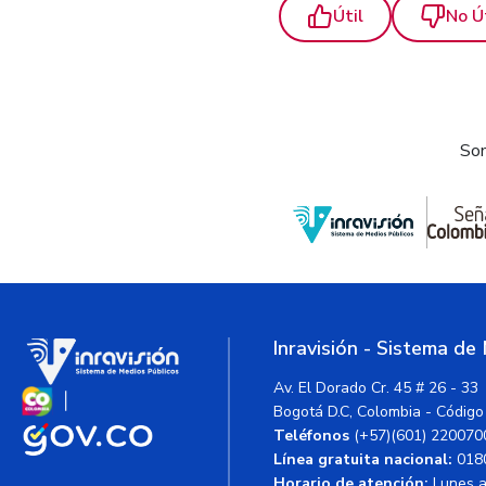
Útil
No Ú
Som
Inravisión - Sistema de
Av. El Dorado Cr. 45 # 26 - 33
Bogotá D.C, Colombia - Código
Teléfonos
(+57)(601) 220070
Línea gratuita nacional:
018
Horario de atención:
Lunes a 