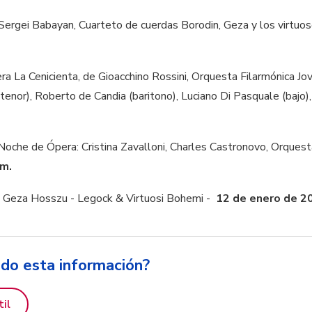
 Sergei Babayan, Cuarteto de cuerdas Borodin, Geza y los virtu
era La Cenicienta, de Gioacchino Rossini, Orquesta Filarmónica J
 (tenor), Roberto de Candia (baritono), Luciano Di Pasquale (bajo)
 Noche de Ópera: Cristina Zavalloni, Charles Castronovo, Orques
.m.
: Geza Hosszu - Legock & Virtuosi Bohemi -
12 de enero de 2
ido esta información?
til