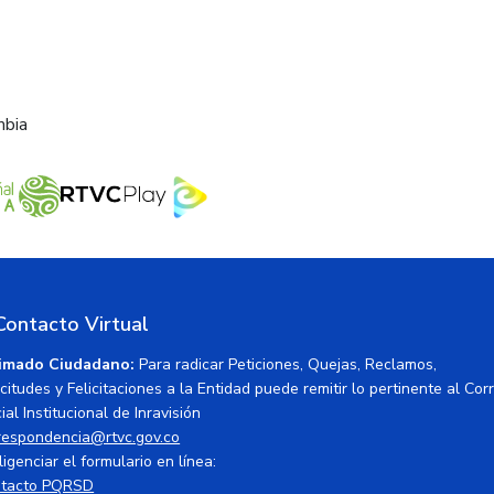
mbia
Contacto Virtual
imado Ciudadano:
Para radicar Peticiones, Quejas, Reclamos,
icitudes y Felicitaciones a la Entidad puede remitir lo pertinente al Cor
ial Institucional de Inravisión
respondencia@rtvc.gov.co
ligenciar el formulario en línea:
tacto PQRSD