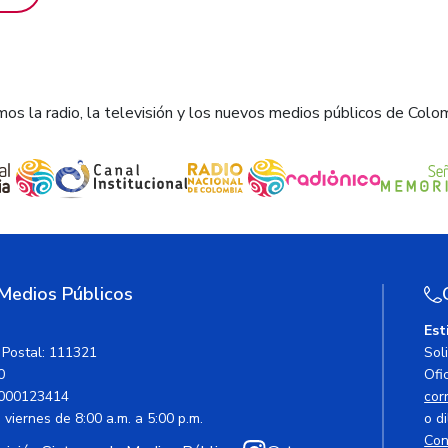
os la radio, la televisión y los nuevos medios públicos de Colo
 Medios Públicos
Est
 Postal: 111321
Sol
0
Ofic
000123414
cor
viernes de 8:00 a.m. a 5:00 p.m.
o di
Con