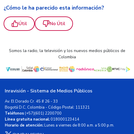
¿Cómo le ha parecido esta información?
Útil
No Útil
Somos la radio, la televisión y los nuevos medios públicos de
Colombia
Inravisión - Sistema de Medios Públicos
Av. El Dorado Cr. 45 # 26 - 33
Bogotá D.C, Colombia - Código Postal: 111321
Teléfonos
(+57)(601) 2200700
Línea gratuita nacional:
018000123414
Horario de atención:
Lunes a viernes de 8:00 a.m. a 5:00 p.m.