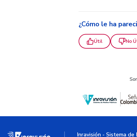
¿Cómo le ha parec
Útil
No Ú
Som
Inravisión - Sistema de