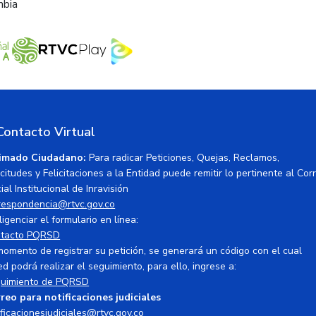
mbia
Contacto Virtual
imado Ciudadano:
Para radicar Peticiones, Quejas, Reclamos,
icitudes y Felicitaciones a la Entidad puede remitir lo pertinente al Cor
ial Institucional de Inravisión
respondencia@rtvc.gov.co
ligenciar el formulario en línea:
tacto PQRSD
momento de registrar su petición, se generará un código con el cual
ed podrá realizar el seguimiento, para ello, ingrese a:
uimiento de PQRSD
reo para notificaciones judiciales
ificacionesjudiciales@rtvc.gov.co