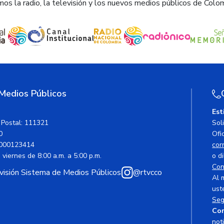
os la radio, la televisión y los nuevos medios públicos de Colo
 Medios Públicos
Est
 Postal: 111321
Sol
0
Ofic
000123414
cor
viernes de 8:00 a.m. a 5:00 p.m.
o di
Con
avisión Sistema de Medios Públicos
@rtvcco
Al 
ust
Seg
Cor
not