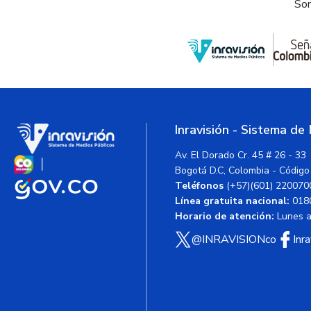
Som
Inravisión - Sistema de
Av. El Dorado Cr. 45 # 26 - 33
Bogotá D.C, Colombia - Código
Teléfonos
(+57)(601) 220070
Línea gratuita nacional:
018
Horario de atención:
Lunes a 
@INRAVISIONco
Inr