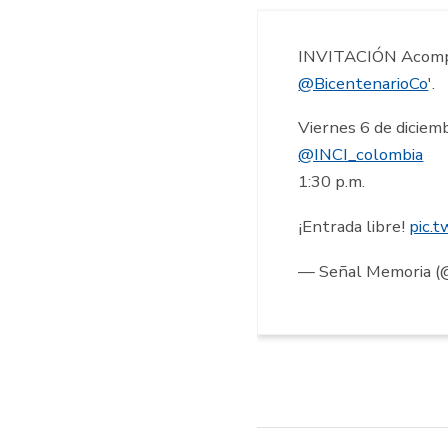
INVITACIÓN Acompáña
@BicentenarioCo
'.
Viernes 6 de diciem
@INCI_colombia
1:30 p.m.
¡Entrada libre!
pic.
— Señal Memoria 