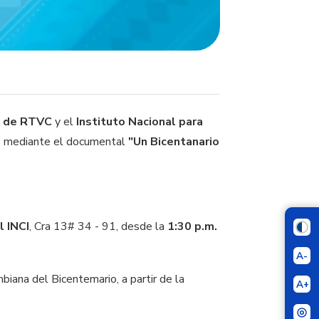
a de RTVC
y el
Instituto Nacional para
, mediante el documental
"Un Bicentanario
l INCI
, Cra 13# 34 - 91, desde la
1:30 p.m.
A-
iana del Bicentemario, a partir de la
A+