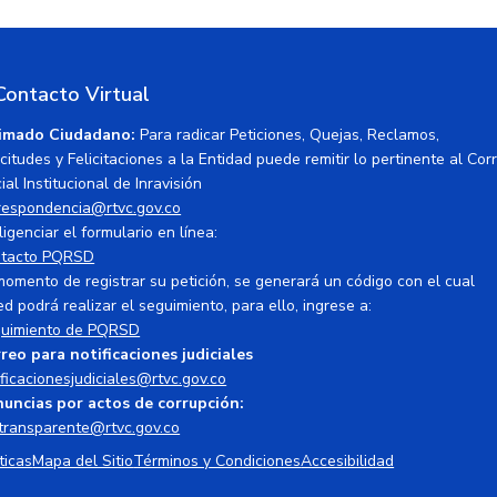
Contacto Virtual
imado Ciudadano:
Para radicar Peticiones, Quejas, Reclamos,
icitudes y Felicitaciones a la Entidad puede remitir lo pertinente al Cor
ial Institucional de Inravisión
respondencia@rtvc.gov.co
ligenciar el formulario en línea:
tacto PQRSD
momento de registrar su petición, se generará un código con el cual
ed podrá realizar el seguimiento, para ello, ingrese a:
uimiento de PQRSD
reo para notificaciones judiciales
ificacionesjudiciales@rtvc.gov.co
uncias por actos de corrupción:
transparente@rtvc.gov.co
ticas
Mapa del Sitio
Términos y Condiciones
Accesibilidad