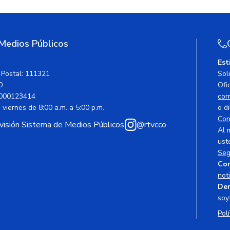
 Medios Públicos
Est
 Postal: 111321
Sol
0
Ofic
000123414
cor
viernes de 8:00 a.m. a 5:00 p.m.
o di
Con
avisión Sistema de Medios Públicos
@rtvcco
Al 
ust
Seg
Cor
not
Den
soy
Polí