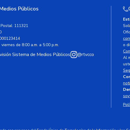
 Medios Públicos
Est
 Postal: 111321
Sol
0
Ofic
000123414
cor
viernes de 8:00 a.m. a 5:00 p.m.
o di
Con
avisión Sistema de Medios Públicos
@rtvcco
Al 
ust
Seg
Cor
not
Den
soy
Polí