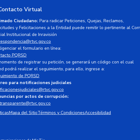
Contacto Virtual
imado Ciudadano:
Para radicar Peticiones, Quejas, Reclamos,
icitudes y Felicitaciones a la Entidad puede remitir lo pertinente al Cor
ial Institucional de Inravisión
respondencia@rtvc.gov.co
ligenciar el formulario en línea:
tacto PQRSD
momento de registrar su petición, se generará un código con el cual
ed podrá realizar el seguimiento, para ello, ingrese a:
uimiento de PQRSD
reo para notificaciones judiciales
ificacionesjudiciales@rtvc.gov.co
uncias por actos de corrupción:
transparente@rtvc.gov.co
ticas
Mapa del Sitio
Términos y Condiciones
Accesibilidad