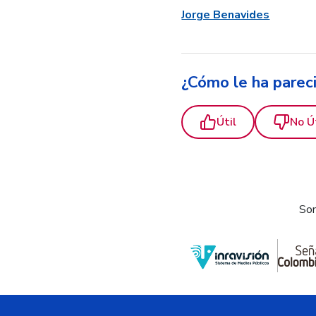
Jorge Benavides
¿Cómo le ha parec
Útil
No Ú
Som