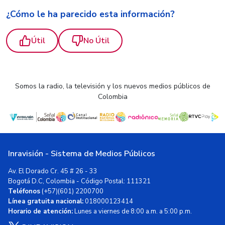
¿Cómo le ha parecido esta información?
Útil
No Útil
Somos la radio, la televisión y los nuevos medios públicos de
Colombia
Inravisión - Sistema de Medios Públicos
Av. El Dorado Cr. 45 # 26 - 33
Bogotá D.C, Colombia - Código Postal: 111321
Teléfonos
(+57)(601) 2200700
Línea gratuita nacional:
018000123414
Horario de atención:
Lunes a viernes de 8:00 a.m. a 5:00 p.m.