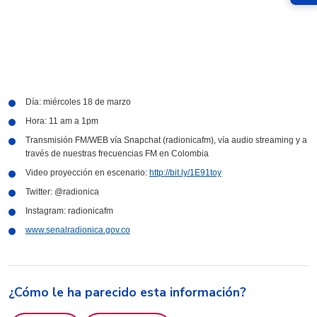
Día: miércoles 18 de marzo
Hora: 11 am a 1pm
Transmisión FM/WEB vía Snapchat (radionicafm), vía audio streaming y a
través de nuestras
frecuencias FM en Colombia
Video proyección en escenario:
http://bit.ly/1E91toy
Twitter: @radionica
Instagram: radionicafm
www.senalradionica.gov.co
¿Cómo le ha parecido esta información?