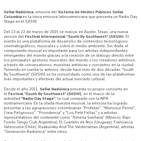
Señal Radiónica
, emisora del
Sistema de Medios Públicos Señal
Colombia
es la única emisora latinoamericana que presenta un Radio Day
Stage en el SXSW.
Del 13 al 22 de marzo de 2015 se realiza, en Austin, Texas, una nueva
versión del
Festival Internacional "South By Southwest" (SXSW)
. El
evento es una plataforma de desarrollo de contenidos tecnológicos,
cinematográficos, musicales y sobre el medio ambiente. Sin duda, el
componente musical es importante para los artistas independientes
emergentes del mundo gracias a la creación de un diálogo directo entre
los principales gestores musicales del mundo y los creadores artísticos,
a través de conversatorios, muestras artísticas y conciertos en la ciudad.
Teniendo en cuenta lo anterior, desde hace más de dos décadas "South
By Southwest" (SXSW) se ha consolidado como uno de las plataformas
más importantes y efectivas del actual mercado cultural.
Desde el año 2011,
Señal Radiónica
presenta su propio concierto en
el
Festival "South By Southwest" (SXSW)
, en el marco de la
actividad
"Radio Day Stage"
, la cual comparte con la NPR
norteamericana. En la citada muestra musical, la emisora ha logrado
presentar a las agrupaciones colombianas "Profetas", "Monsieur Periné",
Crew Peligrosos", "Providencia" y "Los Petit Fellas" y a artistas
representativos del continente como "Ximena Sariñana" (México), Bajo
Fondo Tango Club Argentina), El Cuarteto de Nos (Uruguay), Franciasca
Valenzuela (Chile), Illyakuriaky And The Valderramas (Argentina), artistas
"Generación Radiónica" entre otros.