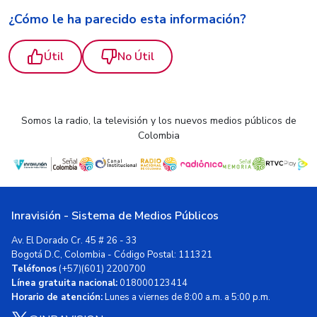
¿Cómo le ha parecido esta información?
Útil
No Útil
Somos la radio, la televisión y los nuevos medios públicos de
Colombia
Inravisión - Sistema de Medios Públicos
Av. El Dorado Cr. 45 # 26 - 33
Bogotá D.C, Colombia - Código Postal: 111321
Teléfonos
(+57)(601) 2200700
Línea gratuita nacional:
018000123414
Horario de atención:
Lunes a viernes de 8:00 a.m. a 5:00 p.m.