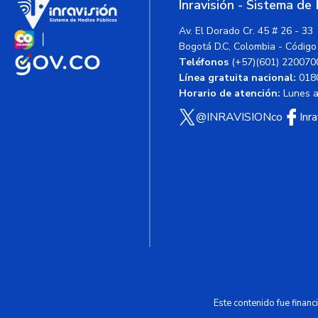
Inravisión - Sistema de
Av. El Dorado Cr. 45 # 26 - 33
Bogotá D.C, Colombia - Código
Teléfonos
(+57)(601) 220070
Línea gratuita nacional:
018
Horario de atención:
Lunes a 
@INRAVISIONco
Inr
Este contenido fue finan