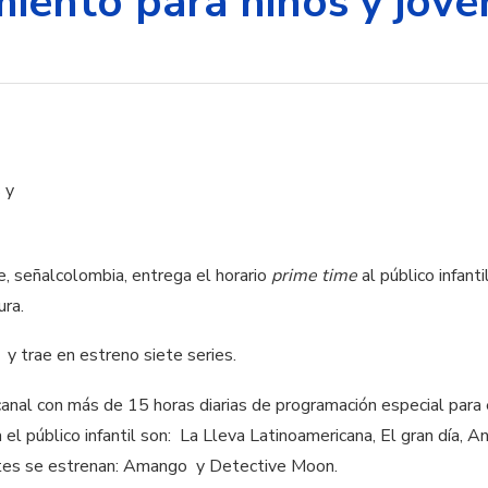
miento para niños y jóve
e, señalcolombia, entrega el horario
prime time
al público infant
ura.
 y trae en estreno siete series.
canal con más de 15 horas diarias de programación especial para 
el público infantil son: La Lleva Latinoamericana, El gran día, Ani
ntes se estrenan: Amango y Detective Moon.