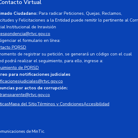
Contacto Virtual
imado Ciudadano:
Para radicar Peticiones, Quejas, Reclamos,
icitudes y Felicitaciones a la Entidad puede remitir lo pertinente al Cor
ial Institucional de Inravisión
respondencia@rtvc.gov.co
ligenciar el formulario en línea:
tacto PQRSD
momento de registrar su petición, se generará un código con el cual
ed podrá realizar el seguimiento, para ello, ingrese a:
uimiento de PQRSD
reo para notificaciones judiciales
ificacionesjudiciales@rtvc.gov.co
uncias por actos de corrupción:
transparente@rtvc.gov.co
ticas
Mapa del Sitio
Términos y Condiciones
Accesibilidad
Comunicaciones de MinTic.