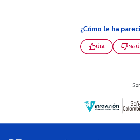
¿Cómo le ha parec
Útil
No Ú
Som