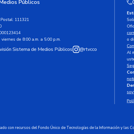
 Medios Públicos
Est
 Postal: 111321
Sol
0
Ofic
000123414
cor
viernes de 8:00 a.m. a 5:00 p.m.
o di
Con
avisión Sistema de Medios Públicos
@rtvcco
Al 
ust
Seg
Cor
not
Den
soy
Polí
ciado con recursos del Fondo Único de Tecnologías de la Información y las 