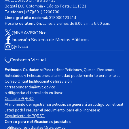
Av. El Dorado Cr. 45 # 26 - 33
Bogotá D.C, Colombia - Código Postal: 111321
Teléfonos
(+57)(601) 2200700
Línea gratuita nacional:
018000123414
Horario de atención:
Lunes a viernes de 8:00 a.m. a 5:00 p.m.
@INRAVISIONco
Inravisión Sistema de Medios Públicos
@rtvcco
Contacto Virtual
Estimado Ciudadano:
Para radicar Peticiones, Quejas, Reclamos,
Solicitudes y Felicitaciones a la Entidad puede remitir lo pertinente al
Correo Oficial Institucional de Inravisión
correspondencia@rtvc.gov.co
o diligenciar el formulario en línea:
Contacto PQRSD
Al momento de registrar su petición, se generará un código con el cual
usted podrá realizar el seguimiento, para ello, ingrese a:
Seguimiento de PQRSD
Correo para notificaciones judiciales
notificacionesjudiciales@rtvc.gov.co