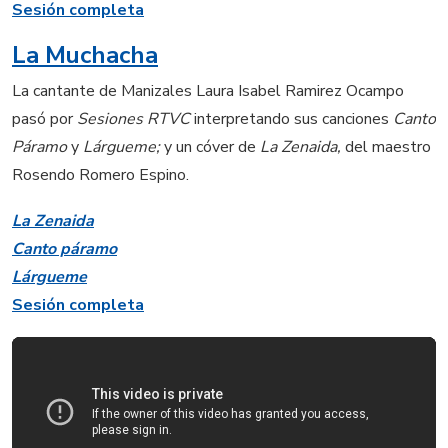
Sesión completa
La Muchacha
La cantante de Manizales Laura Isabel Ramirez Ocampo
pasó por
Sesiones RTVC
interpretando sus canciones
Canto
Páramo
y
Lárgueme;
y un cóver de
La Zenaida,
del maestro
Rosendo Romero Espino.
La Zenaida
Canto páramo
Lárgueme
Sesión completa