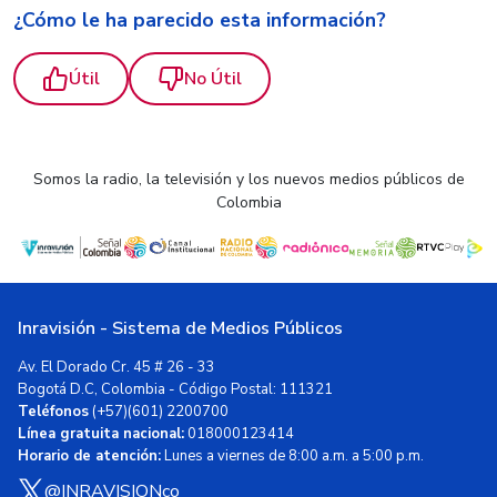
¿Cómo le ha parecido esta información?
Útil
No Útil
Somos la radio, la televisión y los nuevos medios públicos de
Colombia
Inravisión - Sistema de Medios Públicos
Av. El Dorado Cr. 45 # 26 - 33
Bogotá D.C, Colombia - Código Postal: 111321
Teléfonos
(+57)(601) 2200700
Línea gratuita nacional:
018000123414
Horario de atención:
Lunes a viernes de 8:00 a.m. a 5:00 p.m.
@INRAVISIONco