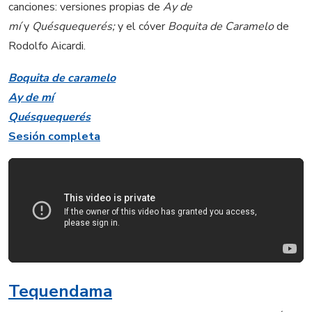
canciones: versiones propias de
Ay de
mí
y
Quésquequerés;
y el cóver
Boquita de Caramelo
de
Rodolfo Aicardi.
Boquita de caramelo
Ay de mí
Quésquequerés
Sesión completa
Tequendama