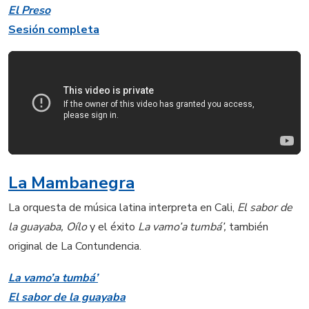
El Preso
Sesión completa
La Mambanegra
La orquesta de música latina interpreta en Cali,
El sabor de
la guayaba, Oílo
y el éxito
La vamo’a tumbá’,
también
original de La Contundencia.
La vamo’a tumbá’
El sabor de la guayaba