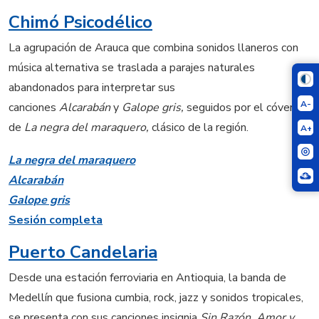
Chimó Psicodélico
La agrupación de Arauca que combina sonidos llaneros con
música alternativa se traslada a parajes naturales
abandonados para interpretar sus
A-
canciones
Alcarabán
y
Galope gris,
seguidos por el cóver
de
La negra del maraquero,
clásico de la región.
A+
La negra del maraquero
Alcarabán
Galope gris
Sesión completa
Puerto Candelaria
Desde una estación ferroviaria en Antioquia, la banda de
Medellín que fusiona cumbia, rock, jazz y sonidos tropicales,
se presenta con sus canciones insignia
Sin Razón, Amor y