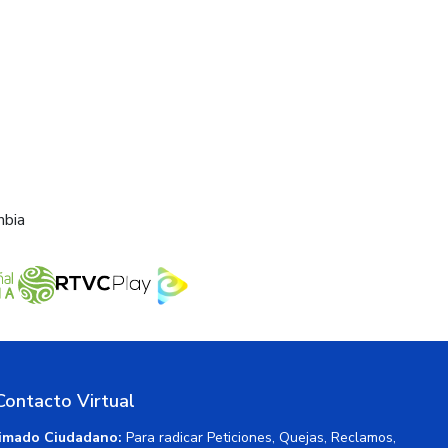
mbia
Contacto Virtual
imado Ciudadano:
Para radicar Peticiones, Quejas, Reclamos,