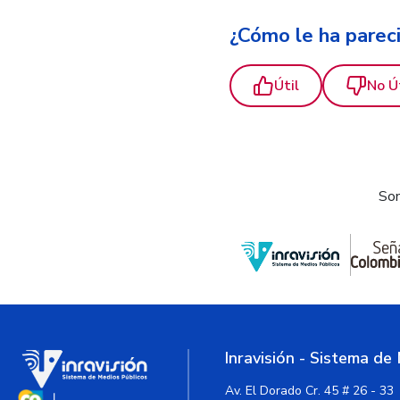
¿Cómo le ha parec
Útil
No Ú
Som
Inravisión - Sistema de
Av. El Dorado Cr. 45 # 26 - 33