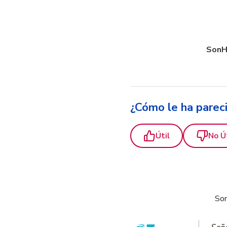
SonH
¿Cómo le ha parec
Útil
No Ú
Som