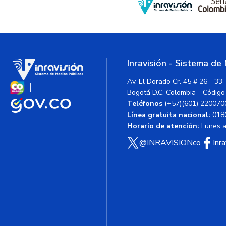
Inravisión - Sistema de
Av. El Dorado Cr. 45 # 26 - 33
Bogotá D.C, Colombia - Código
Teléfonos
(+57)(601) 220070
Línea gratuita nacional:
018
Horario de atención:
Lunes a 
@INRAVISIONco
Inr