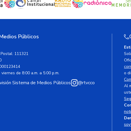
 Medios Públicos
Est
 Postal: 111321
Sol
0
Ofic
000123414
cor
viernes de 8:00 a.m. a 5:00 p.m.
o di
Con
avisión Sistema de Medios Públicos
@rtvcco
Al 
ust
Seg
Cor
not
Den
soy