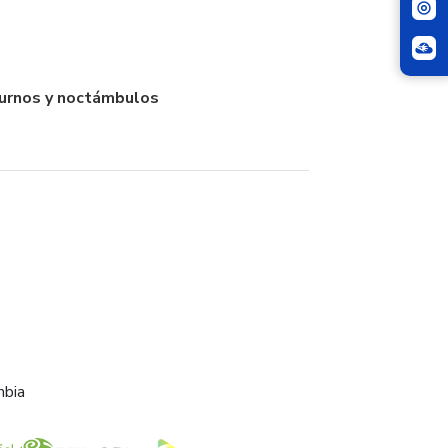
iurnos y noctámbulos
mbia