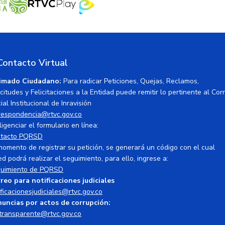
Contacto Virtual
imado Ciudadano:
Para radicar Peticiones, Quejas, Reclamos,
icitudes y Felicitaciones a la Entidad puede remitir lo pertinente al Cor
ial Institucional de Inravisión
respondencia@rtvc.gov.co
ligenciar el formulario en línea:
tacto PQRSD
momento de registrar su petición, se generará un código con el cual
ed podrá realizar el seguimiento, para ello, ingrese a:
uimiento de PQRSD
reo para notificaciones judiciales
ificacionesjudiciales@rtvc.gov.co
uncias por actos de corrupción:
transparente@rtvc.gov.co