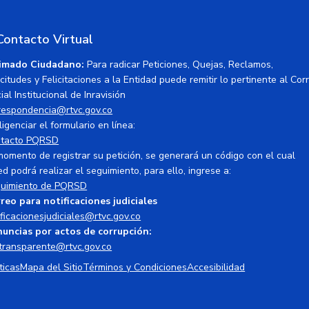
Contacto Virtual
imado Ciudadano:
Para radicar Peticiones, Quejas, Reclamos,
icitudes y Felicitaciones a la Entidad puede remitir lo pertinente al Cor
ial Institucional de Inravisión
respondencia@rtvc.gov.co
ligenciar el formulario en línea:
tacto PQRSD
momento de registrar su petición, se generará un código con el cual
ed podrá realizar el seguimiento, para ello, ingrese a:
uimiento de PQRSD
reo para notificaciones judiciales
ificacionesjudiciales@rtvc.gov.co
uncias por actos de corrupción:
transparente@rtvc.gov.co
ticas
Mapa del Sitio
Términos y Condiciones
Accesibilidad