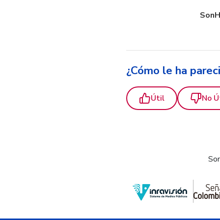
SonH
¿Cómo le ha parec
Útil
No Ú
Som