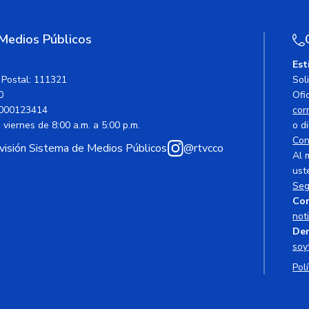
 Medios Públicos
Est
 Postal: 111321
Sol
0
Ofic
000123414
cor
viernes de 8:00 a.m. a 5:00 p.m.
o di
Con
avisión Sistema de Medios Públicos
@rtvcco
Al 
ust
Seg
Cor
not
Den
soy
Polí