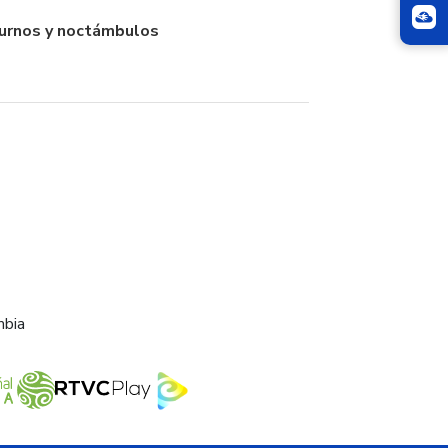
iurnos y noctámbulos
mbia