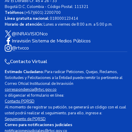
Av. El Dorado Cr. 45 # 26 - 33
Bogotá D.C, Colombia - Código Postal: 111321
Teléfonos
(+57)(601) 2200700
Línea gratuita nacional:
018000123414
Horario de atención:
Lunes a viernes de 8:00 a.m. a 5:00 p.m.
@INRAVISIONco
Inravisión Sistema de Medios Públicos
@rtvcco
Contacto Virtual
Estimado Ciudadano:
Para radicar Peticiones, Quejas, Reclamos,
Solicitudes y Felicitaciones a la Entidad puede remitir lo pertinente al
Correo Oficial Institucional de Inravisión
correspondencia@rtvc.gov.co
o diligenciar el formulario en línea:
Contacto PQRSD
Al momento de registrar su petición, se generará un código con el cual
usted podrá realizar el seguimiento, para ello, ingrese a:
Seguimiento de PQRSD
Correo para notificaciones judiciales
notificacionesjudiciales@rtvc.gov.co