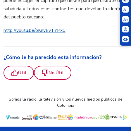
puede escoger el capítulo que desee para que disfrute de la
sabiduría y todos esos contrastes que develan la identidad
A-
del pueblo caucano:
A+
http://youtu.be/oKnvEvTYPx0
¿Cómo le ha parecido esta información?
Útil
No Útil
Somos la radio, la televisión y los nuevos medios públicos de
Colombia