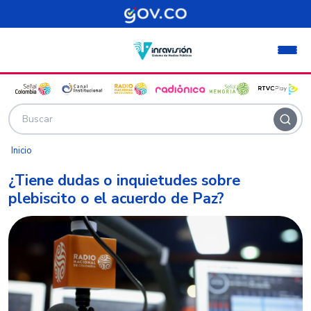
Pasar al contenido principal
Inicio
¿Tiene dudas o inquietudes sobre
plebiscito o el acuerdo de Paz?