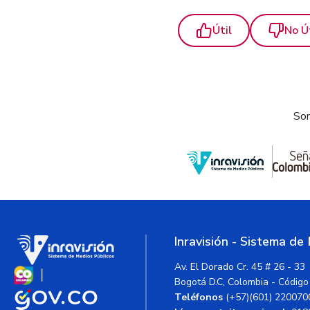
Útil
No Ú
Som
Inravisión - Sistema de
Av. El Dorado Cr. 45 # 26 - 33
Bogotá D.C, Colombia - Código
Teléfonos
(+57)(601) 220070