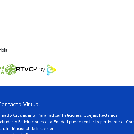
mbia
Contacto Virtual
imado Ciudadano:
Para radicar Peticiones, Quejas, Reclamos,
icitudes y Felicitaciones a la Entidad puede remitir lo pertinente al Cor
ial Institucional de Inravisión