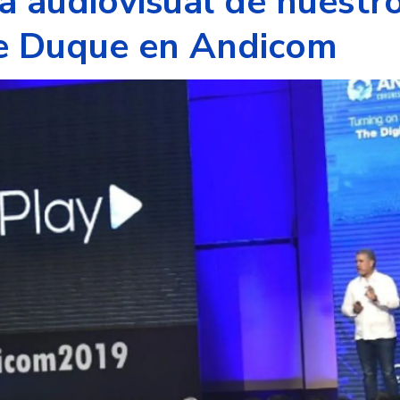
ia audiovisual de nuestro
e Duque en Andicom