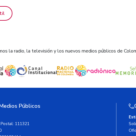
til
os la radio, la televisión y los nuevos medios públicos de Colo
 Medios Públicos
Est
 Postal: 111321
Sol
0
Ofic