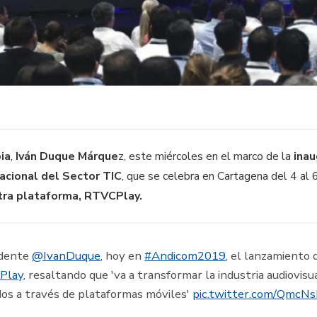
ia
,
Iván Duque Márque
z, este miércoles en el marco de la
ina
acional del Sector TIC
, que se celebra en Cartagena del 4 al
tra plataforma, RTVCPlay.
idente
@IvanDuque
, hoy en
#Andicom2019
, el lanzamiento 
Play
, resaltando que 'va a transformar la industria audiovisu
idos a través de plataformas móviles'
pic.twitter.com/QmcN