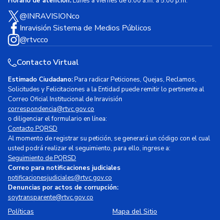
Horario de atención:
Lunes a viernes de 8:00 a.m. a 5:00 p.m.
@INRAVISIONco
Inravisión Sistema de Medios Públicos
@rtvcco
Contacto Virtual
Estimado Ciudadano:
Para radicar Peticiones, Quejas, Reclamos,
Solicitudes y Felicitaciones a la Entidad puede remitir lo pertinente al
Correo Oficial Institucional de Inravisión
correspondencia@rtvc.gov.co
o diligenciar el formulario en línea:
Contacto PQRSD
Al momento de registrar su petición, se generará un código con el cual
usted podrá realizar el seguimiento, para ello, ingrese a:
Seguimiento de PQRSD
Correo para notificaciones judiciales
notificacionesjudiciales@rtvc.gov.co
Denuncias por actos de corrupción:
soytransparente@rtvc.gov.co
Políticas
Mapa del Sitio