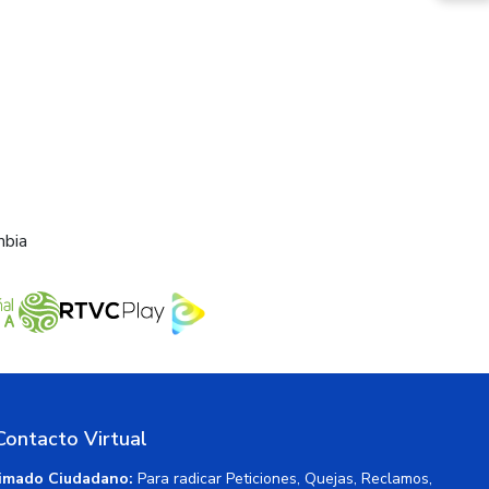
mbia
Contacto Virtual
imado Ciudadano:
Para radicar Peticiones, Quejas, Reclamos,