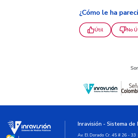
¿Cómo le ha parec
Útil
No Ú
Som
Inravisión - Sistema de
Av. El Dorado Cr. 45 # 26 - 33