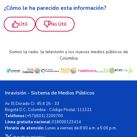
¿Cómo le ha parecido esta información?
Útil
No Útil
Somos la radio, la televisión y los nuevos medios públicos de
Colombia
Inravisión - Sistema de Medios Públicos
Av. El Dorado Cr. 45 # 26 - 33
Bogotá D.C, Colombia - Código Postal: 111321
Teléfonos
(+57)(601) 2200700
Línea gratuita nacional:
018000123414
Horario de atención:
Lunes a viernes de 8:00 a.m. a 5:00 p.m.