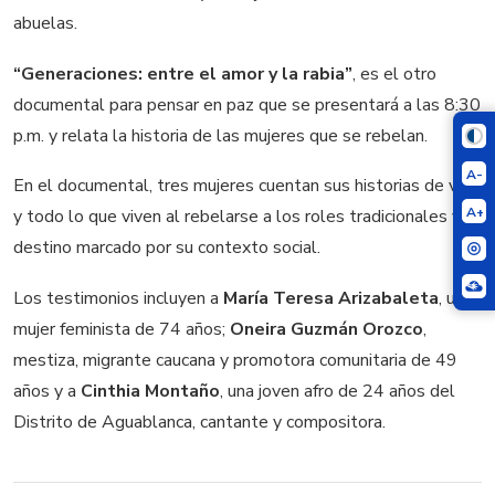
abuelas.
“Generaciones: entre el amor y la rabia”
, es el otro
documental para pensar en paz que se presentará a las 8:30
p.m. y relata la historia de las mujeres que se rebelan.
A-
En el documental, tres mujeres cuentan sus historias de vida
A+
y todo lo que viven al rebelarse a los roles tradicionales y el
destino marcado por su contexto social.
Los testimonios incluyen a
María Teresa Arizabaleta
, una
mujer feminista de 74 años;
Oneira Guzmán Orozco
,
mestiza, migrante caucana y promotora comunitaria de 49
años y a
Cinthia Montaño
, una joven afro de 24 años del
Distrito de Aguablanca, cantante y compositora.