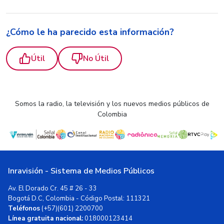
¿Cómo le ha parecido esta información?
Útil
No Útil
Somos la radio, la televisión y los nuevos medios públicos de
Colombia
Inravisión - Sistema de Medios Públicos
Av. El Dorado Cr. 45 # 26 - 33
Bogotá D.C, Colombia - Código Postal: 111321
Teléfonos
(+57)(601) 2200700
Línea gratuita nacional:
018000123414