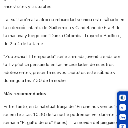
ancestrales y culturales.
La exaltación a la afrocolombianidad se inicia este sábado en
la colección infantil de Guillermina y Candelario de 6 a 8 de
la mañana y luego con “Danza Colombia-Trayecto Pacífico”,
de 2 a 4 de la tarde.
“Zootecnia III Temporada”, serie animada juvenil creada por
la Tv pública pensando en las necesidades de nuestros
adolescentes, presenta nuevos capítulos este sábado y
domingo a las 7:30 de la noche.
Más recomendados
Entre tanto, en la habitual franja de “En cine nos vemos” que
A-
se emite a las 10:30 de la noche podremos ver durante la
A+
semana “El gallo de oro” (lunes); “La movida del pingüino”