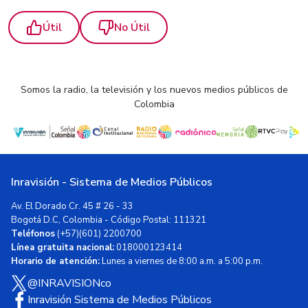
Útil
No Útil
Somos la radio, la televisión y los nuevos medios públicos de
Colombia
Inravisión - Sistema de Medios Públicos
Av. El Dorado Cr. 45 # 26 - 33
Bogotá D.C, Colombia - Código Postal: 111321
Teléfonos
(+57)(601) 2200700
Línea gratuita nacional:
018000123414
Horario de atención:
Lunes a viernes de 8:00 a.m. a 5:00 p.m.
@INRAVISIONco
Inravisión Sistema de Medios Públicos