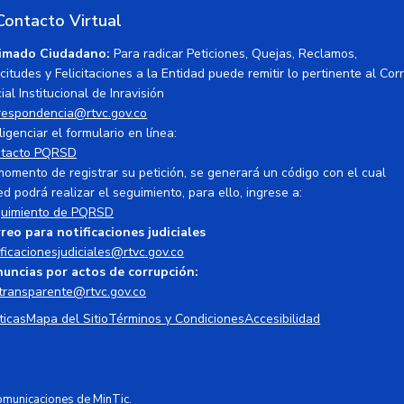
Contacto Virtual
imado Ciudadano:
Para radicar Peticiones, Quejas, Reclamos,
icitudes y Felicitaciones a la Entidad puede remitir lo pertinente al Cor
ial Institucional de Inravisión
respondencia@rtvc.gov.co
ligenciar el formulario en línea:
tacto PQRSD
momento de registrar su petición, se generará un código con el cual
ed podrá realizar el seguimiento, para ello, ingrese a:
uimiento de PQRSD
reo para notificaciones judiciales
ificacionesjudiciales@rtvc.gov.co
uncias por actos de corrupción:
transparente@rtvc.gov.co
ticas
Mapa del Sitio
Términos y Condiciones
Accesibilidad
Comunicaciones de MinTic.