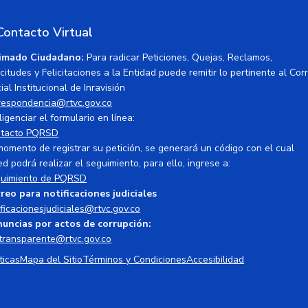
Contacto Virtual
imado Ciudadano:
Para radicar Peticiones, Quejas, Reclamos,
icitudes y Felicitaciones a la Entidad puede remitir lo pertinente al Cor
ial Institucional de Inravisión
respondencia@rtvc.gov.co
ligenciar el formulario en línea:
tacto PQRSD
momento de registrar su petición, se generará un código con el cual
ed podrá realizar el seguimiento, para ello, ingrese a:
uimiento de PQRSD
reo para notificaciones judiciales
ificacionesjudiciales@rtvc.gov.co
uncias por actos de corrupción:
transparente@rtvc.gov.co
ticas
Mapa del Sitio
Términos y Condiciones
Accesibilidad