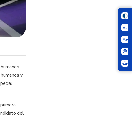
A-
A+
s humanos.
s humanos y
pecial
 primera
andidato del