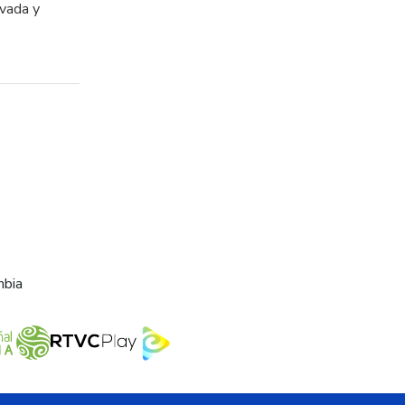
ivada y
mbia