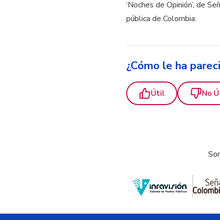
‘Noches de Opinión’, de Seña
pública de Colombia.
¿Cómo le ha parec
Útil
No Ú
Som