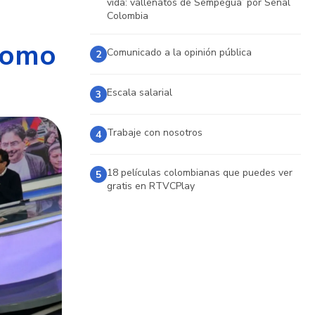
vida: vallenatos de Sempegua’ por Señal
Colombia
 como
Comunicado a la opinión pública
2
Escala salarial
3
Trabaje con nosotros
4
18 películas colombianas que puedes ver
5
gratis en RTVCPlay