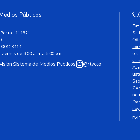
 Medios Públicos
Est
 Postal: 111321
Sol
0
Ofic
000123414
cor
viernes de 8:00 a.m. a 5:00 p.m.
o di
Con
avisión Sistema de Medios Públicos
@rtvcco
Al 
ust
Seg
Cor
not
Den
soy
Polí