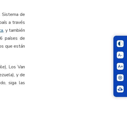
el Sistema de
aís a través
ca
, y también
6 países de
nos que están
A-
A+
ile), Los Van
ezuela), y de
do, siga las