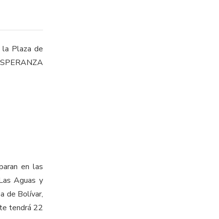
a la Plaza de
 ESPERANZA
paran en las
 Las Aguas y
a de Bolívar,
nte tendrá 22