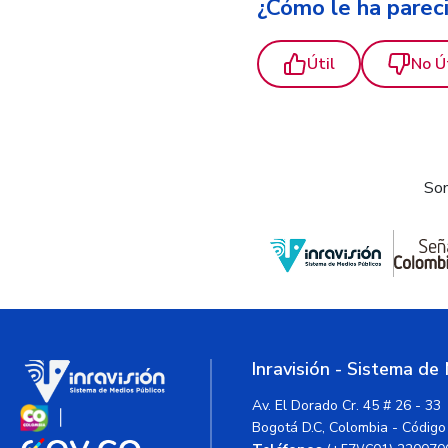
¿Cómo le ha parec
Útil
No Ú
Som
Inravisión - Sistema de
Av. El Dorado Cr. 45 # 26 - 33
Bogotá D.C, Colombia - Código