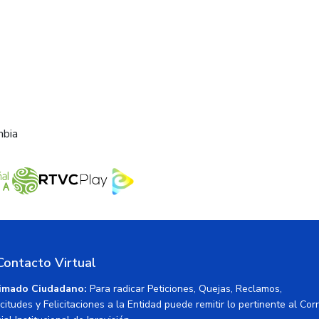
mbia
Contacto Virtual
imado Ciudadano:
Para radicar Peticiones, Quejas, Reclamos,
icitudes y Felicitaciones a la Entidad puede remitir lo pertinente al Cor