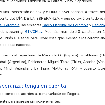
 con 25 opciones; también en la Carrera 5, hay 2 opciones.
s una transmisión de paz y cultura a nivel nacional a través d
 parte del DÍA DE LA ESPERANZA, y que se vivirá en todo el p
al Colombia
, las emisoras
Radio Nacional de Colombia
y
Radióni
a de streaming
RTVCPlay
. Además, más de 30 canales, en 1
se unirán a la señal para llevar este gran evento a los colombia
te de esas naciones.
 mejor del repertorio de Mägo de Oz (España), Inti-Illimani (Ch
abat (Argentina), Prisioneros-Miguel Tapia (Chile), Apache (Ven
A. Mind, Velandia y La Tigra, Motilonas RAP y Joseito Ovie
s:
Esperanza: tenga en cuenta
tos cómodos, acordes al clima variable de Bogotá.
ente para ingresar sin inconvenientes.