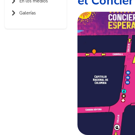
el Concie
En los medios
Galerías