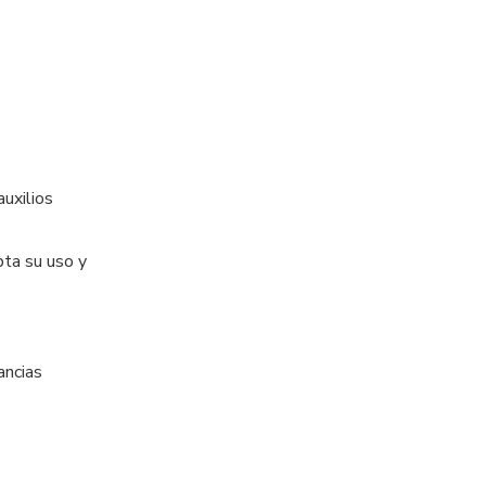
auxilios
pta su uso y
ancias