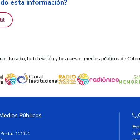
ido esta información?
til
os la radio, la televisión y los nuevos medios públicos de Colo
 Medios Públicos
Est
 Postal: 111321
Sol