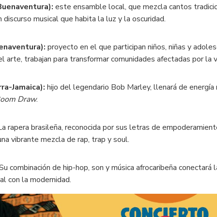
Buenaventura):
este ensamble local, que mezcla cantos tradici
n discurso musical que habita la luz y la oscuridad.
enaventura):
proyecto en el que participan niños, niñas y adole
el arte, trabajan para transformar comunidades afectadas por la v
rra-Jamaica):
hijo del legendario Bob Marley, llenará de energía
oom Draw
.
a rapera brasileña, reconocida por sus letras de empoderamient
una vibrante mezcla de rap, trap y soul.
Su combinación de hip-hop, son y música afrocaribeña conectará l
tal con la modernidad.