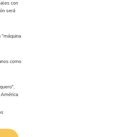
nales con
ón será
a "máquina
banos como
quero",
e América.
os