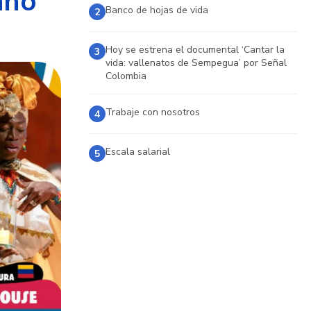
ano
Banco de hojas de vida
2
Hoy se estrena el documental ‘Cantar la
3
vida: vallenatos de Sempegua’ por Señal
Colombia
Trabaje con nosotros
4
Escala salarial
5