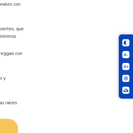
onales con
scentes, que
iolencia.
 reggae con
A-
A+
o y
as raíces