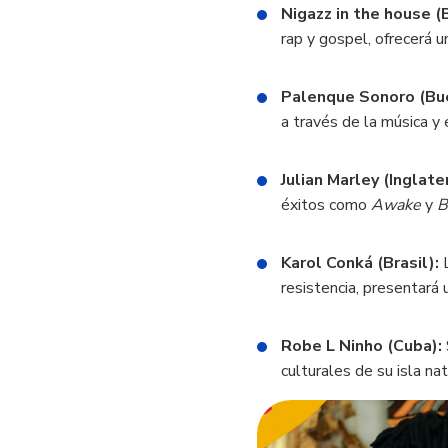
Nigazz in the house (
rap y gospel, ofrecerá u
Palenque Sonoro (Bu
a través de la música y 
Julian Marley (Inglate
éxitos como
Awake
y
B
Karol Conká (Brasil):
L
resistencia, presentará 
Robe L Ninho (Cuba):
culturales de su isla na