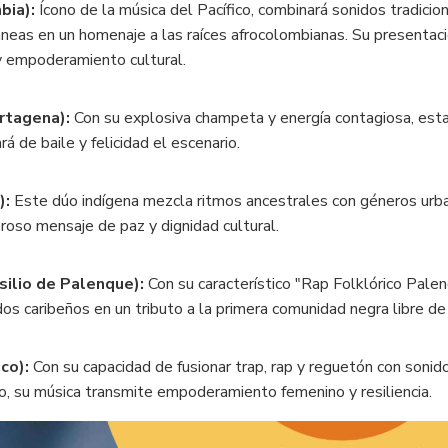
bia):
Ícono de la música del Pacífico, combinará sonidos tradicio
eas en un homenaje a las raíces afrocolombianas. Su presentaci
y empoderamiento cultural.
rtagena):
Con su explosiva champeta y energía contagiosa, est
rá de baile y felicidad el escenario.
):
Este dúo indígena mezcla ritmos ancestrales con géneros ur
eroso mensaje de paz y dignidad cultural.
silio de Palenque):
Con su característico "Rap Folklórico Palen
dos caribeños en un tributo a la primera comunidad negra libre d
co):
Con su capacidad de fusionar trap, rap y reguetón con sonid
ico, su música transmite empoderamiento femenino y resiliencia.