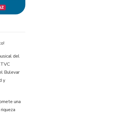
to!
usical del
 RTVC
el Bulevar
d y
promete una
 riqueza