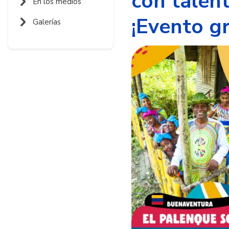
con talen
En los medios
¡Evento gr
Galerías