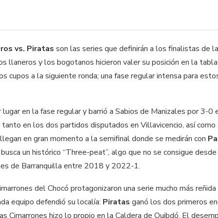
ros vs. Piratas
son las series que definirán a los finalistas de l
 llaneros y los bogotanos hicieron valer su posición en la tabla
s cupos a la siguiente ronda; una fase regular intensa para esto
r lugar en la fase regular y barrió a Sabios de Manizales por 3-0 e
n tanto en los dos partidos disputados en Villavicencio, así como
 llegan en gran momento a la semifinal donde se medirán con
Pa
 busca un histórico “Three-peat”, algo que no se consigue desde
s de Barranquilla entre 2018 y 2022-1.
y Cimarrones del Chocó protagonizaron una serie mucho más reñida
Cada equipo defendió su localía:
Piratas
ganó los dos primeros en
tras Cimarrones hizo lo propio en la Caldera de Quibdó. El desem