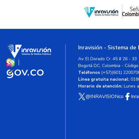
Inravisión - Sistema de
Av. El Dorado Cr. 45 # 26 - 33
Bogotá D.C, Colombia - Código
Teléfonos
(+57)(601) 220070
Línea gratuita nacional:
018
Horario de atención:
Lunes a 
@INRAVISIONco
Inr