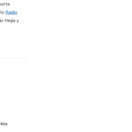
porte
año
Radio
án Mejía y
mbia