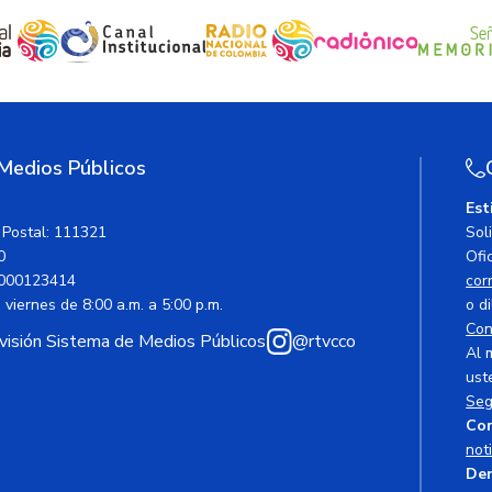
 Medios Públicos
Est
 Postal: 111321
Sol
0
Ofic
000123414
cor
viernes de 8:00 a.m. a 5:00 p.m.
o di
Con
avisión Sistema de Medios Públicos
@rtvcco
Al 
ust
Seg
Cor
not
Den