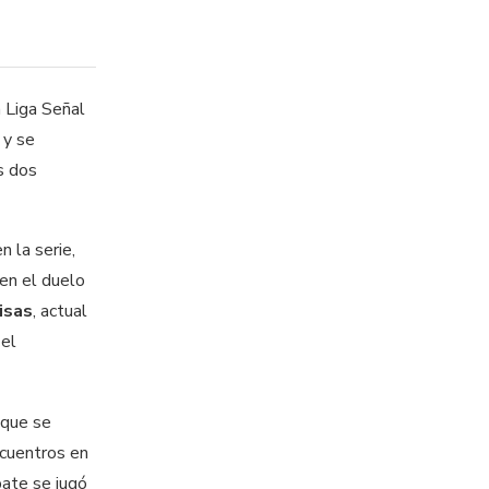
a Liga Señal
 y se
s dos
n la serie,
 en el duelo
isas
, actual
 el
 que se
cuentros en
pate se jugó