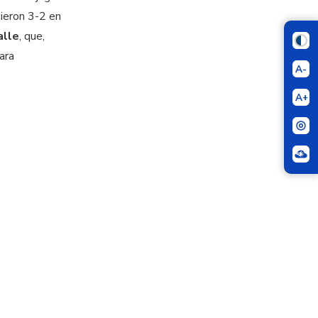
ieron 3-2 en
alle
, que,
ara
A-
A+