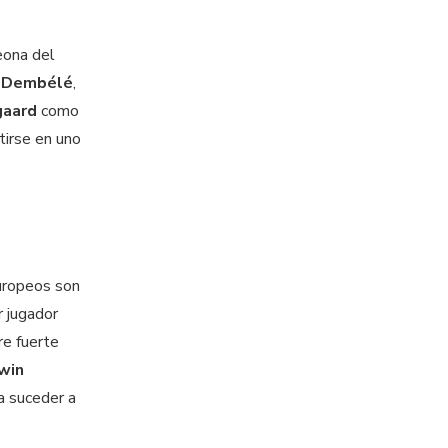
eona del
 Dembélé
,
gaard
como
tirse en uno
europeos son
r jugador
re fuerte
win
a suceder a