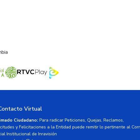
mbia
Contacto Virtual
imado Ciudadano:
Para radicar Peticiones, Quejas, Reclamos,
icitudes y Felicitaciones a la Entidad puede remitir lo pertinente al Cor
ial Institucional de Inravisión