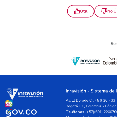
Útil
No Ú
Som
Inravisión - Sistema de
Av. El Dorado Cr. 45 # 26 - 33
Bogotá D.C, Colombia - Código
Teléfonos
(+57)(601) 220070