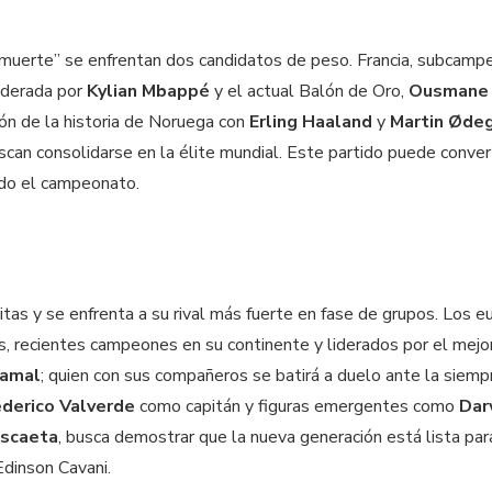
 muerte” se enfrentan dos candidatos de peso. Francia, subcamp
liderada por
Kylian Mbappé
y el actual Balón de Oro,
Ousmane
ión de la historia de Noruega con
Erling Haaland
y
Martin Øde
uscan consolidarse en la élite mundial. Este partido puede conver
odo el campeonato.
itas y se enfrenta a su rival más fuerte en fase de grupos. Los 
s, recientes campeones en su continente y liderados por el mejo
Yamal
; quien con sus compañeros se batirá a duelo ante la siemp
derico Valverde
como capitán y figuras emergentes como
Dar
ascaeta
, busca demostrar que la nueva generación está lista par
Edinson Cavani.