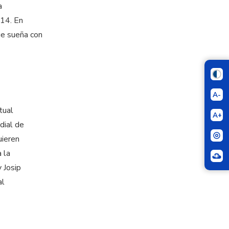
a
014. En
ue sueña con
A-
tual
A+
dial de
uieren
 la
y Josip
al