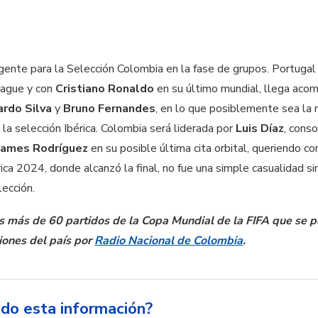
igente para la Selección Colombia en la fase de grupos. Portugal
eague y con
Cristiano Ronaldo
en su último mundial, llega aco
ardo Silva
y
Bruno Fernandes
, en lo que posiblemente sea la 
 la selección Ibérica. Colombia será liderada por
Luis Díaz
, cons
James Rodríguez
en su posible última cita orbital, queriendo co
ca 2024, donde alcanzó la final, no fue una simple casualidad sino
lección.
os más de 60 partidos de la Copa Mundial de la FIFA que se 
iones del país por
Radio Nacional de Colombia
.
ido esta información?