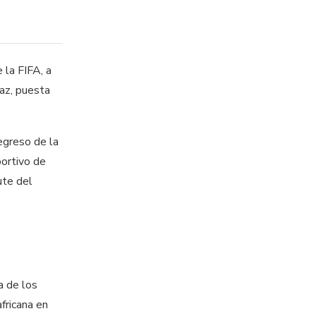
 la FIFA, a
Paz, puesta
regreso de la
portivo de
ute del
a de los
africana en