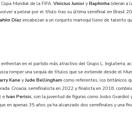
a Copa Mundial de la FIFA.
Vinicius Junior
y
Raphinha
lideran a l
ver a pelear por el título tras su última semifinal en Brasil 2
ahím Díaz
encabezan a un conjunto marroquí lleno de talento q
nfrentan en el partido más atractivo del Grupo L. Inglaterra, ac
sca romper una sequía de títulos que se extiende desde el Mun
arry Kane
y
Jude Bellingham
como referentes, los británicos q
orada. Croacia, semifinalista en 2022 y finalista en 2018, combina
c
e
Ivan Perisic
, con la juventud de figuras como Josko Gvardiol 
que en apenas 35 años ya ha alcanzado dos semifinales y una fin