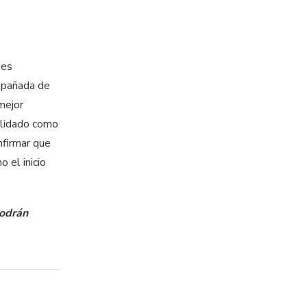
 es
mpañada de
mejor
olidado como
nfirmar que
 el inicio
podrán