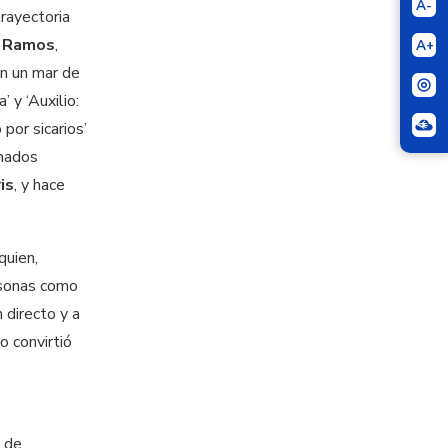
A-
trayectoria
 Ramos
,
A+
en un mar de
 y ‘Auxilio:
 por sicarios’
imados
is
, y hace
quien,
rsonas como
 directo y a
o convirtió
n de