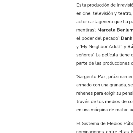
Esta producción de Inravisi
en cine, televisión y teatro
actor cartagenero que ha pa
mentiras’;
Marcela Benju
el poder del pecado’;
Danh
y ‘My Neighbor Adolf’; y
Bá
señores’. La película tiene
parte de las producciones 
‘Sargento Paz’, próximament
armado con una granada, se
rehenes para exigir su pens
través de los medios de com
en una máquina de matar, a
El Sistema de Medios Públi
nominaciones, entre ellas: 