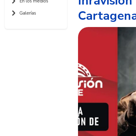
Inravisión
En los medios
Cartagen
Galerías