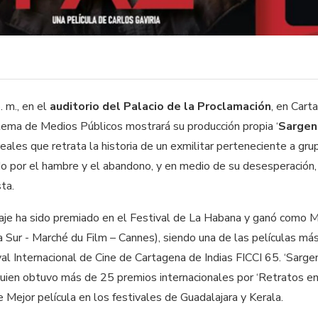
p. m., en el
auditorio del Palacio de la Proclamación
, en Cart
istema de Medios Públicos mostrará su producción propia ‘
Sargen
eales que retrata la historia de un exmilitar perteneciente a gru
ado por el hambre y el abandono, y en medio de su desesperación,
ta.
aje ha sido premiado en el Festival de La Habana y ganó como M
ur - Marché du Film – Cannes), siendo una de las películas má
val Internacional de Cine de Cartagena de Indias FICCI 65. ‘Sarge
, quien obtuvo más de 25 premios internacionales por ‘Retratos e
e Mejor película en los festivales de Guadalajara y Kerala.