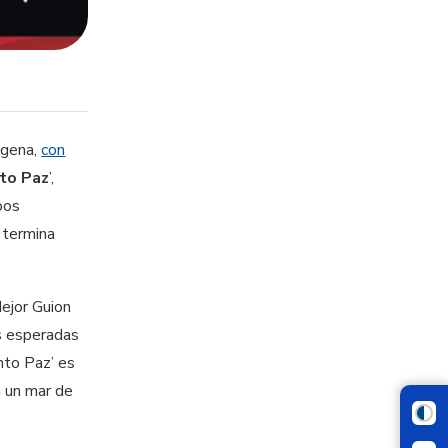
agena,
con
to Paz
’,
pos
 termina
ejor Guion
s esperadas
nto Paz’ es
n un mar de