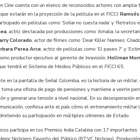
ón Cine cuenta con un elenco de reconocidos actores con amplia 
, que estarán en la proyección de la película en el FICCI:
Ramsés
rticipado en películas como ‘Soñar no cuesta nada’ y ‘Retratos 
mea
, actriz destacada por producciones como ‘Amalia, la secretaria’
arry Colorado
, actor de filmes como ‘Dear Killer Nannies: Criado
rbara Perea Arce
, actriz de películas como ‘El paseo 7’ y ‘Est
 como productor ejecutivo al gerente de Inravisión,
Hollman Morr
que tendrá el Sistema de Medios Públicos en el FICCI 65.
e en la pantalla de Señal Colombia, es la historia de un militar, 
 toma una oficina de pago de pensiones y mantiene a veinte pe
ión y generar una tensión a nivel nacional. En su desesperación en
unicación, confiesa ante el país cómo el entrenamiento militar l
dmitiendo su participación en múltiples crímenes de Estado.
cos participa en los Premios India Catalina con 17 importantes
Mejor Noticiero Favorito del Público (RTVC Noticias), Producció