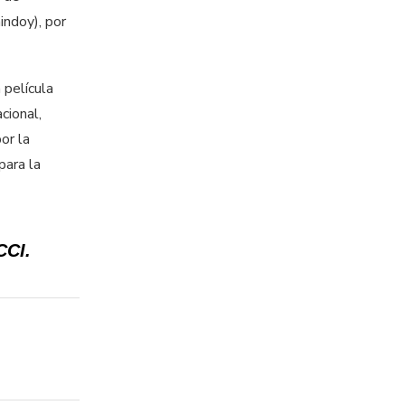
indoy), por
 película
cional,
or la
para la
CCI.